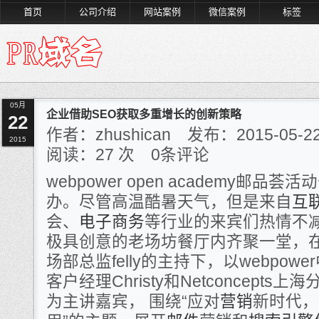
首页
公司介绍
网站案例
微信案例
标签
05月
企业借助SEO获取多重增长的创新策略
22
作者：zhushican 发布：2015-0
2015
阅读：
27
次 0条评论
webpower open academy邮品
办。尽管高温酷暑天气，但是来自
互
会、
电子商务
等行业的来宾们热情不
极具创意的老场坊餐厅内齐聚一堂，在w
场部总监felly的主持下，以webpo
客户经理Christy和Netconcepts上
为主讲嘉宾， 围绕“应对
营销
新时代，