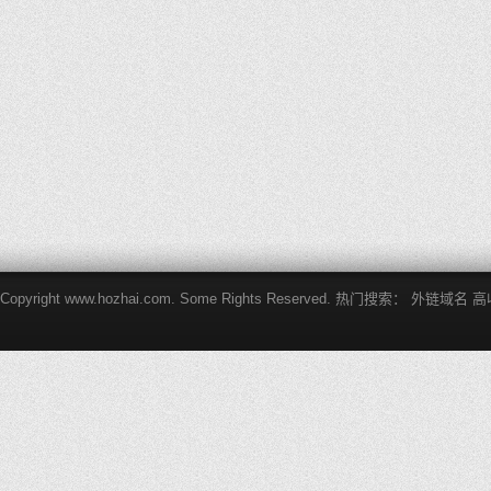
Copyright www.hozhai.com. Some Rights Reserved. 热门搜索：
外链域名
高