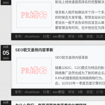
新站上线快速提高排名的完整解决
2015
很多新人刚开始做站半个月一个多
的时候还大发牢骚。常常去站长论
老站长一般不会告诉你应该怎么做
要管理没有时间，也许他也在为排
的高度不同而已。不懂就要问就好
发布：zhushican
分类：seo教程
评论：0条
浏览：
21
次
人就目前新站上线2个月后关键字
首页的原因和各位详细的分享下!
05月
首先说下本人刚开始的时候是
SEO软文亟待内容革新
05
SEO软文亟待内容革新
2015
随着以B2C、C2C模式为特征的
网络推广自然也成为了新的商业主
9.8%的搜索网民有网络购物行为
此，以2010年一季度百度引擎的日
就有近1亿次搜索可能与购物有关
发布：zhushican
分类：seo教程
评论：0条
浏览：
17
次
是中国电子商务和网购事业飞速发
(SEO)作为网络推广的先行军，
05月
索商战已如箭在弦。