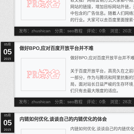
软文推广网络营销方式大家都不陌
网站的链接，增加目标网站外链，
中包含的广告信息。随着人们网络
的行业。大家可以去百度里面搜索
册了百度推广，说明软文推广的行
发布：zhushican
分类：seo教程
评论：0条
浏览：
20
次
对于个人站长来说，尤其是希望
技术，郭烨晔觉得可以依靠软文来
05月
写几笔文章，对于网站的免费推广
做好BPO,应对百度开放平台并不难
05
在抱怨，每天都写，实在不知道写
做好BPO,应对百度开放平台并不
质量的软文来，效果没准比天天写
2015
多站长，说自己根本不会写，不知
关于百度开放平台，高亮久在之前
好，所以就放弃尝试，其实没有憋
一部分，作为与腾讯和阿里抗衡的
肯定是能写出东西来的。写软文，
局，面对站长日益严峻的生存环境
就能写出让大家满意的文章来。我
们只有去最大限度的适应。
得与大家分享的。
我们知道，除了类似于杀毒软件
发布：zhushican
分类：seo教程
评论：0条
浏览：
28
次
台还包含大量的内容，对于那些需
不具备资格，思来想去，只有抓住
05月
复说过百度会把自身的一些产品如
内链如何优化,谈谈自己的内链优化的体会
05
重要位置，那么我们不妨转变思维
内链如何优化,谈谈自己的内链优
而达到提升流量的目的，当然，目
2015