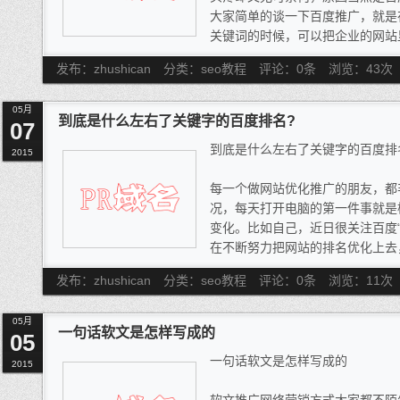
大家简单的谈一下百度推广，就是
关键词的时候，可以把企业的网站
多网民可以看的到。百度推广的优
发布：zhushican
分类：seo教程
评论：0条
浏览：
43
次
间内可以让你的网站名列前茅，如
在第一位，而且关键词的数量基本
05月
因为百度符合国内网民的搜索习
到底是什么左右了关键字的百度排名?
07
也不断的增加，百度更是毫无顾忌
到底是什么左右了关键字的百度排
始一个关键词每次点击量的3角钱
2015
元，一般的企业还真的消费不起。
每一个做网站优化推广的朋友，都
词一次的点击费用按5块钱来算，那么
况，每天打开电脑的第一件事就是
访问，也就是一千个潜在客户看到
变化。比如自己，近日很关注百度
吗?其实理论和实际的情况还存在
在不断努力把网站的排名优化上去
名呢?
发布：zhushican
分类：seo教程
评论：0条
浏览：
11
次
从网站内部优化和外部优化两个
可以直观的理解为，究竟是网站内
05月
部优化对百度排名的作用大?到底
一句话软文是怎样写成的
05
因素?
一句话软文是怎样写成的
2015