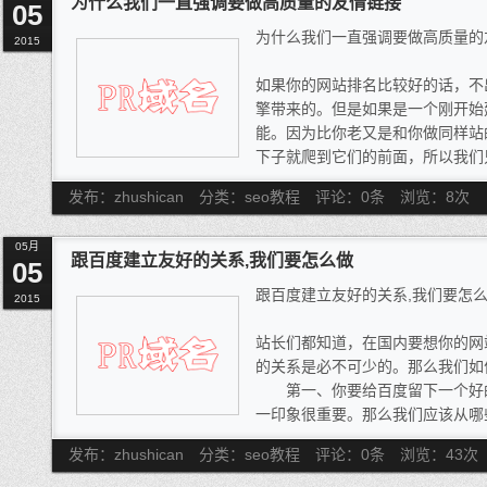
为什么我们一直强调要做高质量的友情链接
05
然而，长期以来，中国企业在电
为什么我们一直强调要做高质量的
思维，希图通过铺天盖地的广告轰
2015
指导下，许多企业的营销团队习惯
如果你的网站排名比较好的话，不
其效果往往并没有实现预期，还常
擎带来的。但是如果是一个刚开始
息传播网在2010年7月的一份统
能。因为比你老又是和你做同样站
“诚信度可疑”、、“骚扰”、“与网
下子就爬到它们的前面，所以我们
象上，这充分说明了“以量取胜”
己的关键词获得好的网站排名!
常负面的形象。
发布：zhushican
分类：seo教程
评论：0条
浏览：
8
次
一开始做站的站长们总是非常急
名，因为都知道在官方的搜索列表
05月
纯自然的免费的流量。于是大家都
跟百度建立友好的关系,我们要怎么做
05
垃圾链接，一段时间你会发现自己
跟百度建立友好的关系,我们要怎
没了。这个就是垃圾链接。虽然链
2015
立的链接是稳定健康的链接。建立
站长们都知道，在国内要想你的网
稳步的工程，需要平时一点一滴的
的关系是必不可少的。那么我们如
必须要踏踏实实的做。而且垃圾链
第一、你要给百度留下一个好的
反而会给自己的网站带来影响。所
一印象很重要。那么我们应该从哪
要注意质量。再者一下子建立很多
呢?一般有这几个方面：网站结构
作弊而有被K的风险。
发布：zhushican
分类：seo教程
评论：0条
浏览：
43
次
接多而且质量好。
第二、在给百度留下好的印象的