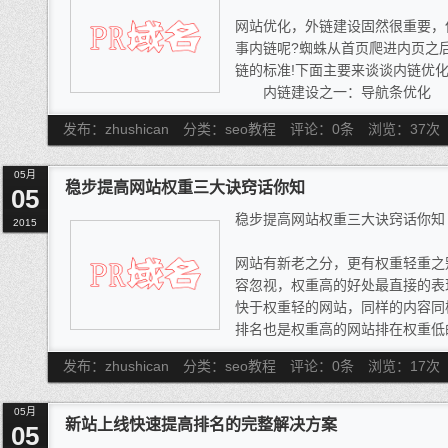
使用中，更多是为了赚外链，这个
网站优化，外链建设固然很重要，
事内链呢?蜘蛛从首页爬进内页之
链的标准!下面主要来谈谈内链优
内链建设之一：导航条优化
1 导航条尽量不要用图片和fla
发布：zhushican
分类：seo教程
评论：0条
浏览：
37
次
2 导航条链接的写发 首页连接不要xxx
3 最好每个页面都有导航条，
05月
稳步提高网站权重三大诀窍话你知
05
稳步提高网站权重三大诀窍话你知
2015
网站有新老之分，更有权重轻重之
容忽视，权重高的好处最直接的表
快于权重轻的网站，同样的内容同
排名也是权重高的网站排在权重低
然是远远高过权重低的站点，而这
发布：zhushican
分类：seo教程
评论：0条
浏览：
17
次
的财富，也是站长藉以赢利的重要
三大诀窍话你知。
05月
诀窍一：稳定压倒一切 切勿“朝
新站上线快速提高排名的完整解决方案
05