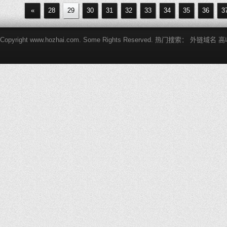
«
28
29
30
31
1、网站在还没有做好以前不要
32
33
34
35
36
3
没有完全做好的话，百度在第一次
的框架和重复没有意义的test文章
Copyright www.hozhai.com. Some Rights Reserved. 热门搜索：
外链域名
高