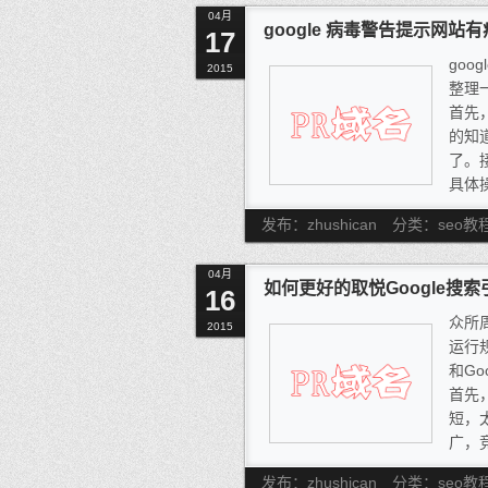
04月
的站
google 病毒警告提示网
17
就是
goo
链接
2015
整理
会给
首先
考。
的知
了。
具体
1)
发布：zhushican
分类：seo教
删除
<ifr
04月
出现
如何更好的取悦Google搜索
16
本上
众所周
其它
2015
运行
me
和Go
经验
首先
难找
短，
序，
广，
出你的
发布：zhushican
分类：seo教