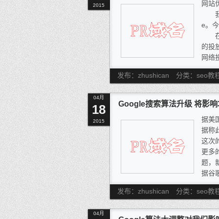
网站
2015
我们
e。今
在过
的投
网络
此！
发布：zhushican
分类：seo教
04月
Google搜索算法升级 将影
18
据美
2015
据称
这次
更多
题，
据谷
度的
发布：zhushican
分类：seo教
例如
是仍
04月
新评