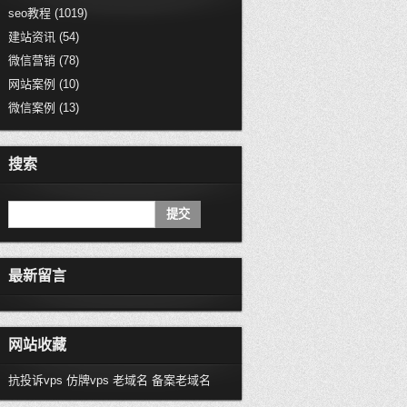
seo教程
(1019)
建站资讯
(54)
微信营销
(78)
网站案例
(10)
微信案例
(13)
搜索
最新留言
网站收藏
抗投诉vps
仿牌vps
老域名
备案老域名