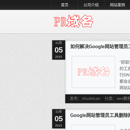
首页
公司介绍
网站案例
11月
如何解决Google网站管理
05
2015
“抓取
的工
行DN
都会
网站站
误（
发布：zhushican
分类：seo教
站信
效。
11月
Google网站管理员工具删
05
2015