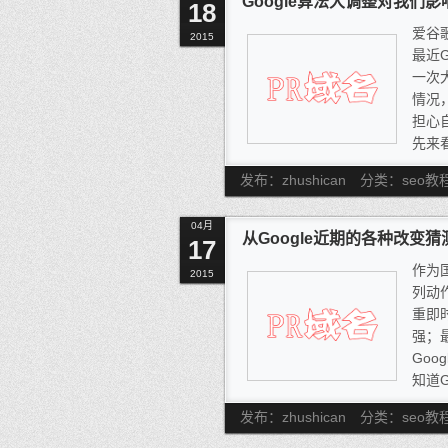
Google算法大调整对我们
18
爱谷
2015
最近
一次
情况
担心
先来看
方的说
发布：zhushican
分类：seo教
法，
多人
04月
的陈
从Google近期的各种改变
17
可能
作为
样的
2015
列动作
多数
重即
强；
Go
知道G
擎未
发布：zhushican
分类：seo教
大家
这些