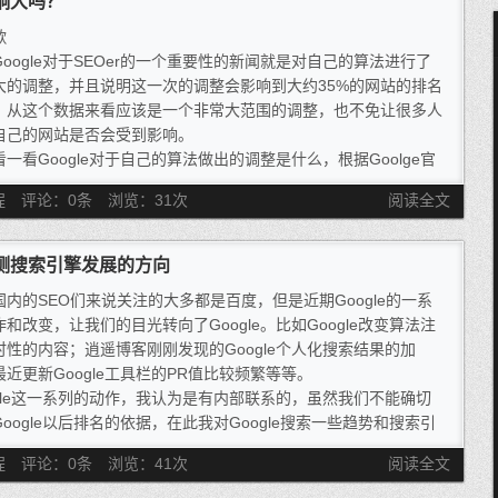
影响大吗？
歌
Google对于SEOer的一个重要性的新闻就是对自己的算法进行了
大的调整，并且说明这一次的调整会影响到大约35%的网站的排名
，从这个数据来看应该是一个非常大范围的调整，也不免让很多人
自己的网站是否会受到影响。
一看Google对于自己的算法做出的调整是什么，根据Goolge官
法是“新鲜算法（ freshness algorithm）”，怎么来理解这一个算
程
评论：0条
浏览：
31
次
阅读全文
其实看名字应该就能够猜到一点了，这一次算法的改变主要是有很
反映在Google上面搜索一个时效性 的内容的时候，会出现非常多
旧内容，比如说是以前的相关信息或者是一些陈旧的内容，这么说
猜测搜索引擎发展的方向
还是有人不大理解，举个例子来说当我们搜索“奥斯卡颁奖 典礼”这
国内的SEO们来说关注的大多都是百度，但是近期Google的一系
关键词的时候，就会将最新一届的信息排在靠前的位置，这才是大
和改变，让我们的目光转向了Google。比如Google改变算法注
人想要找的内容而不是很早以前的奥斯卡颁奖典礼的相关信息。
时性的内容；逍遥博客刚刚发现的Google个人化搜索结果的加
最近更新Google工具栏的PR值比较频繁等等。
ogle这一系列的动作，我认为是有内部联系的，虽然我们不能确切
oogle以后排名的依据，在此我对Google搜索一些趋势和搜索引
来发展方向做一个猜测。当然纯属猜测，如有不对的地方请指正，
程
评论：0条
浏览：
41
次
阅读全文
共同讨论。
改变里面除了Google的PR值的频繁更新，个人感觉是为了让国内