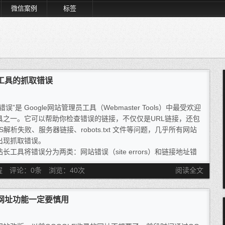
微信案例
标签
员工具的抓取错误
错误”是 Google网站管理员工具（Webmaster Tools）中最受欢迎
具之一。它可以帮助你检查错误的链接，不仅仅是URL链接，还包
S解析失败、服务器链接、robots.txt 文件等问题，几乎所有网站
出现抓取错误。
长工具将错误分为两类：网站错误（site errors）和链接地址错
URL errors）。如果在一个网站上出现多个抓取错误，那么你的网
程
评论：0条
浏览：
40
次
阅读全文
任度会下降，甚至会影响到排名，当然这工具对于百度优化同样有
那么应当如何解决 Google网站管理员工具的抓取错误呢。
除网址功能一定要慎用