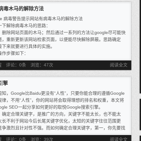
长更关注Google之外，还有改变站长们对于网站权重的思考。也
站有病毒木马的解除方法
什么样的网站可以获得高的PR值，如何做是徒劳无功的？比如卖
gle 病毒警告提示网站有病毒木马的解除方法
的网站，在最近这几次改变中PR有下降。还有对于新的网站为何
一下解除病毒木马的思路：
予比较高的PR值等等，颠覆了以前很多的看法，值得大家的思
，删除网站页面的木马；然后通过一系列的方法让google尽可能快
道，重新更新该网站检索页面，以便能尽快解除屏蔽。思路确定
接下来就要进行具体的实施。
操作步骤如下：
清除网页中的木马
程
评论：0条
浏览：
47
次
阅读全文
现有的网页中的木马，主要有这样类似的代码:
ame…或者 …xxx.js></script>
上面这些特征的代码，如果里面包含的网址不是自己网站的，那基
引擎
就是中了木马了。我们比较常见的木马是<iframe,对网站首页以及
知，Google比Baidu更没有“人性”，只要你能合理的遵循Google
主要页面的源代码进行检查，用记事本打开这些页面后，以“<ifra
规律，不用“人性”，你的网站将会取得理想的排名和权重，本文将
”为关键字进行搜索，找到后可以查看是否是挂马代码。不过碰上有
ogle SEO一起分享如何更好的取悦Google搜索引擎。
的黑客，会编写一段代码将整句挂马代码进行加密，这样我们就很
，确定合理关键字，是推广的方向，关键字不能太长，也不能太
到网页中的挂马代码。这时可以将所有网页文件按修改时间进行排
太长不利于网站今后长尾关键字优化，太短的关键字往往范围更
如果有个别网页被修改，我们可以很快地发现。
竞争激烈且针对性不强。而如何确定合理关键字，第一，你先要找
核心关键字，利用Google关键字分析工具，如Google Adword
程
评论：0条
浏览：
39
次
阅读全文