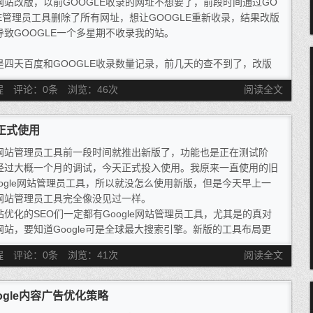
网站改版，以前GOOGLE收录的网址不想要了，前段时间通过GO
LE管理员工具删除了所有网址，想让GOOGLE重新收录，结果改版
导致GOOGLE一个多星期不收录我的站。
是四天百度和GOOGLE收录数量记录，前几天的查不到了，改版
歌收录大概是7000左右。
程
评论：0条
浏览：
46
次
阅读全文
是改版完以后的操作与大家分享一下：
怕网站未改版期间未完成的页面被收录，所以在网站根目录上传了
ots.txt禁止所有搜索引擎收录，大概一个星期左右百度就把旧页面
版正式使用
了，就留了3个页面，效率还是很快的，4月27日登陆GOOGLE网
网站管理员工具前一段时间就推出新版了，功能也是正在测试阶
理员工具利用左边的删除网址功能删除了所有页面，大概三四天
经过大概一个月的调试，今天正式投入使用。我原来一直使用的旧
所有页面就被删除掉了。
oogle网站管理员工具，所以就没怎么使用新版，但是今天早上一
网站管理员工具完全像没见过一样。
站优化的SEO们一定都有Google网站管理员工具，尤其是的真对
网站，要知道Google可是全球最大搜索引擎。新版的工具布局更
些，而且一些文字和表格也清新，感觉上是比旧版的优秀。但是费
程
评论：0条
浏览：
41
次
阅读全文
大劲才找到网页抓取的功能，看来新的事物是要一段时间来适应
ogle内容广告优化策略