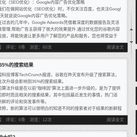
优化（SEO优化）：Google内容广告优化策略
在做网站优化（SEO优化）时，不仅关注百度，也关注Googl
天就说说Google内容广告优化策略。
去的几年中，Google Adwords凭借着深度的数据报告及灵活
放管理,帮助广告主获得了很大的效果提升.通过优化您的谷歌内容
投放，将能快速让更多用户了解您的产品和服务，您也将受益于
程
评论：0条
浏览：
50
次
阅读全文
响35%的搜索结果
国科技博客TechCrunch报道，谷歌在昨天宣布升级了搜索算法，
此次升级会影响到35%的搜索结果。
的算法升级是在以前“咖啡因”算法上面进一步升级的，是为了提供
的即时而且相关的搜素结果，其中包括最近发生的事情，热门话
新鲜的评论和突发事件等。
歌称，新的算法可以很明白的知道不同的搜索者对于结果的新鲜程
要求是不同的，新算法将根据不同的新鲜度需求展现不同的结果。
程
评论：0条
浏览：
12
次
阅读全文
，搜索最受欢迎的食谱的时候，虽然可能是几年前发布的新鲜，但
然会很受欢迎，所有会有很好的排名。而搜索关于iPhone 4S的最
论，将会得到最新的结果，紧随其后的是以前发布的信息。