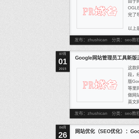
由于
OG
完了
以上
前谷
发布：zhushican
分类：seo教
以下
因为
07月
rob
Google网站管理员工具新
01
删除
这款
站管
2015
段，
内，
版G
等里
做网
英文
合理
发布：zhushican
分类：seo教
了很
的。
04月
网站优化（SEO优化）：Go
26