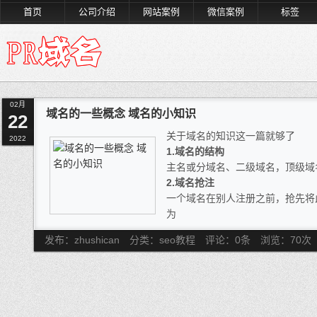
首页
公司介绍
网站案例
微信案例
标签
02月
域名的一些概念 域名的小知识
22
关于域名的知识这一篇就够了
2022
1.域名的结构
主名或分域名、二级域名，顶级域
2.域名抢注
一个域名在别人注册之前，抢先将
为
3.域名管理的权限
发布：zhushican
分类：seo教程
评论：0条
浏览：
70
次
域名管理权限用来做做域名解析，
是域名所有者的重要证据，是管理
建站系统建站后生成的后台管理，
信息，下载网站内容等，或者是用
理权限可以通过域名注册信息获得