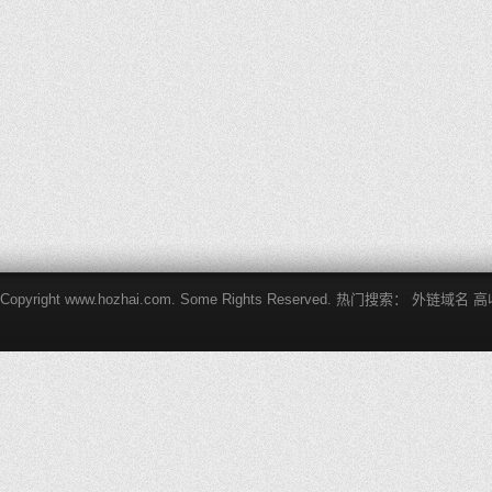
Copyright www.hozhai.com. Some Rights Reserved. 热门搜索：
外链域名
高